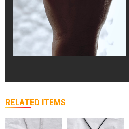
R
E
L
A
T
E
D
I
T
E
M
S