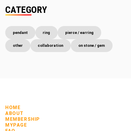
C
A
T
E
G
O
R
Y
pendant
ring
pierce / earring
other
collaboration
on stone / gem
HOME
ABOUT
MEMBERSHIP
MYPAGE
FAQ