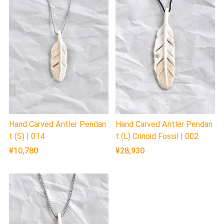
Hand Carved Antler Pendan
Hand Carved Antler Pendan
t (S) | 014
t (L) Crinoid Fossil | 002
¥10,780
¥28,930