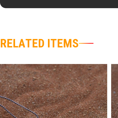
R
E
L
A
T
E
D
I
T
E
M
S