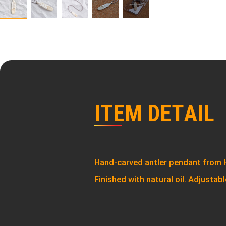
I
T
E
M
D
E
T
A
I
L
Hand-carved antler pendant from 
Finished with natural oil. Adjustabl