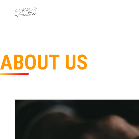
A
B
O
U
T
U
S