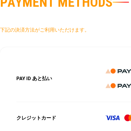
P
A
Y
M
E
N
T
M
E
T
H
O
D
S
下記の決済方法がご利用いただけます。
PAY ID あと払い
クレジットカード