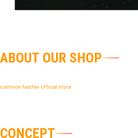
A
B
O
U
T
O
U
R
S
H
O
P
common feather official store
C
O
N
C
E
P
T