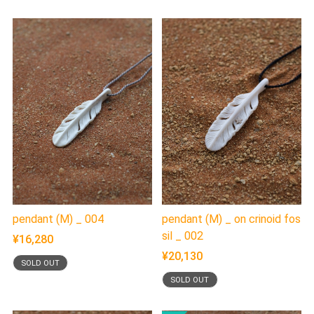
pendant (M) _ 004
pendant (M) _ on crinoid fos
sil _ 002
¥16,280
¥20,130
SOLD OUT
SOLD OUT