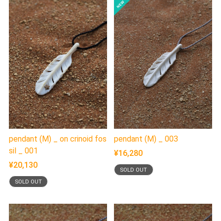
pendant (M) _ on crinoid fos
pendant (M) _ 003
sil _ 001
¥16,280
¥20,130
SOLD OUT
SOLD OUT