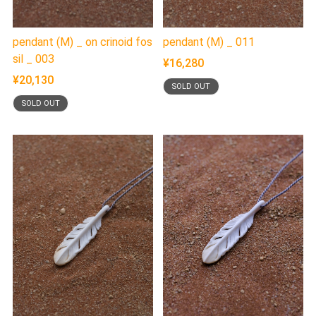
pendant (M) _ on crinoid fos
pendant (M) _ 011
sil _ 003
¥16,280
¥20,130
SOLD OUT
SOLD OUT