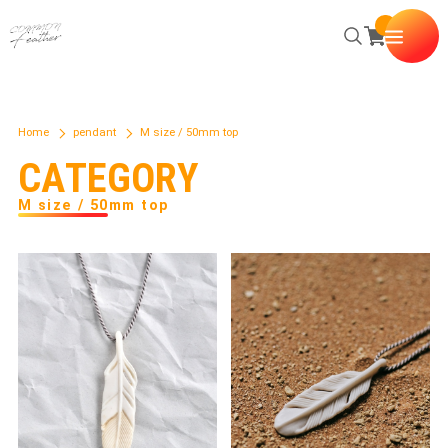
Home
pendant
M size / 50mm top
C
A
T
E
G
O
R
Y
M size / 50mm top